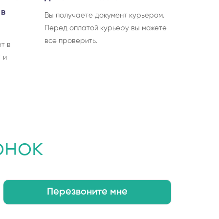
 в
Вы получаете документ курьером.
Перед оплатой курьеру вы можете
все проверить.
т в
 и
онок
Перезвоните мне