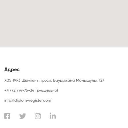
Адрес
X05H9F3 Шымкент просп. Бауыржана Момышулы, 127
+7(772)774-76-34 (Ежедневно)
info@diplom-register.com