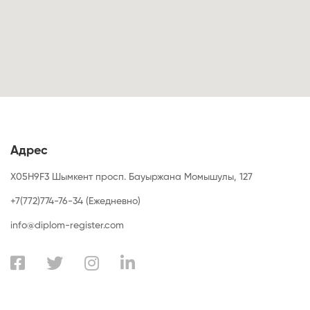
Адрес
X05H9F3 Шымкент просп. Бауыржана Момышулы, 127
+7(772)774-76-34 (Ежедневно)
info@diplom-register.com