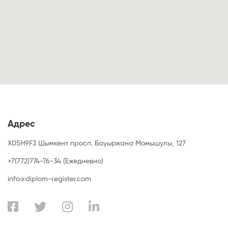
Адрес
X05H9F3 Шымкент просп. Бауыржана Момышулы, 127
+7(772)774-76-34 (Ежедневно)
info@diplom-register.com