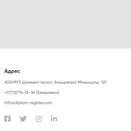
Адрес
X05H9F3 Шымкент просп. Бауыржана Момышулы, 127
+7(772)774-76-34 (Ежедневно)
info@diplom-register.com